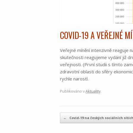
COVID-19 A VEŘEJNÉ MÍ
Veřejné mínění intenzivně reaguje na
skutečnosti reagujeme vydání již d
veřejnosti. (První studii s tímto z
zdravotní oblasti do sféry ekonomi
rychle narostl.
Publikováno v
Aktuality
.
Navigace příspěvku
←
Covid-19 na českých sociálních sítíc