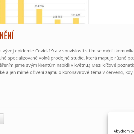
NĚNÍ
 vývoj epidemie Covid-19 a v souvislosti s tím se mění i komunikac
ruhé specializované volně prodejné studie, která mapuje různé po
aměřením jsme svým klientům nabídli v květnu.) Mezi klíčové pozna
cké a jen mírné oživení zájmu o koronavirové téma v červenci, k
h
Abychom pos