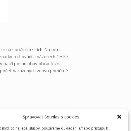
e na sociálních sítích. Na tyto
znatky o chování a názorech české
tky patří posun obav občanů ze
dy počet nakažených znovu poměrně
Spravovat Souhlas s cookies
Postoje ke koronaviru se mění
→
kytli co nejlepší služby, používáme k ukládání a/nebo přístupu k