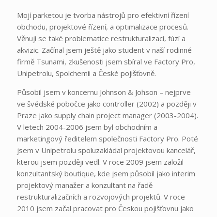
Mojí parketou je tvorba nástrojů pro efektivní řízení
obchodu, projektové řízení, a optimalizace procesů.
Věnuji se také problematice restrukturalizací, fúzí a
akvizic. Začínal jsem ještě jako student v naší rodinné
firmě Tsunami, zkušenosti jsem sbíral ve Factory Pro,
Unipetrolu, Spolchemii a České pojišťovně.
Působil jsem v koncernu Johnson & Johson – nejprve
ve švédské pobočce jako controller (2002) a později v
Praze jako supply chain project manager (2003-2004).
V letech 2004-2006 jsem byl obchodním a
marketingový ředitelem společnosti Factory Pro. Poté
jsem v Unipetrolu spoluzakládal projektovou kancelář,
kterou jsem později vedl. V roce 2009 jsem založil
konzultantský boutique, kde jsem působil jako interim
projektový manažer a konzultant na řadě
restrukturalizačních a rozvojových projektů. V roce
2010 jsem začal pracovat pro Českou pojišťovnu jako