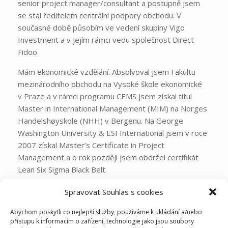
senior project manager/consultant a postupně jsem
se stal ředitelem centrální podpory obchodu. V
současné době působím ve vedení skupiny Vigo
Investment a v jejím rámci vedu společnost Direct
Fidoo.
Mám ekonomické vzdělání. Absolvoval jsem Fakultu
mezinárodního obchodu na Vysoké škole ekonomické
v Praze a v rámci programu CEMS jsem získal titul
Master in International Management (MIM) na Norges
Handelshøyskole (NHH) v Bergenu. Na George
Washington University & ESI International jsem v roce
2007 získal Master’s Certificate in Project
Management a o rok později jsem obdržel certifikát
Lean Six Sigma Black Belt.
Baví mě sport, rekreačně běhám, jezdím na kole, lyžuji
Spravovat Souhlas s cookies
a věnuji se kanoistice a raftingu. Rád také vařím, a to i
Abychom poskytli co nejlepší služby, používáme k ukládání a/nebo
pro velké společnosti.
přístupu k informacím o zařízení, technologie jako jsou soubory