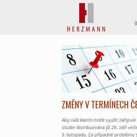
Skip
to
content
O
ZMĚNY V TERMÍNECH Č
Aby naši klienti mohli využít zářij
studie distribuována již 28. září v
3. listopadu. Za případné problémy