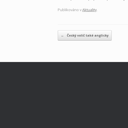
Publikováno v
Aktuality
.
Navigace příspěvku
←
Český volič také anglicky