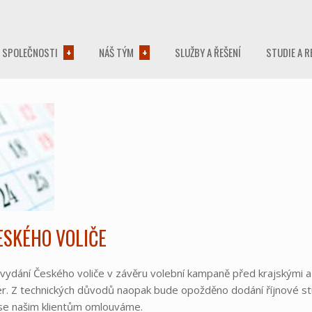
 SPOLEČNOSTI
NÁŠ TÝM
SLUŽBY A ŘEŠENÍ
STUDIE A R
ESKÉHO VOLIČE
ové vydání Českého voliče v závěru volební kampaně před krajskými 
ečer. Z technických důvodů naopak bude opožděno dodání říjnové st
 se našim klientům omlouváme.