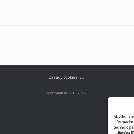
Zásady cookies (EU)
Herzmann © 2013 – 2026
Abychom pos
informacím 
technologie
jedinečná I