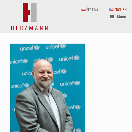
Skip
to
ČEŠTINA
ENGLISH
content
Menu