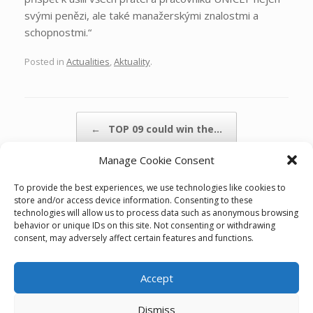
svými penězi, ale také manažerskými znalostmi a
schopnostmi.“
Posted in
Actualities
,
Aktuality
.
Post navigation
←
TOP 09 could win the…
Manage Cookie Consent
One quarter of votes in…
→
To provide the best experiences, we use technologies like cookies to
store and/or access device information. Consenting to these
technologies will allow us to process data such as anonymous browsing
behavior or unique IDs on this site. Not consenting or withdrawing
consent, may adversely affect certain features and functions.
Accept
Cookie policy (EU)
Dismiss