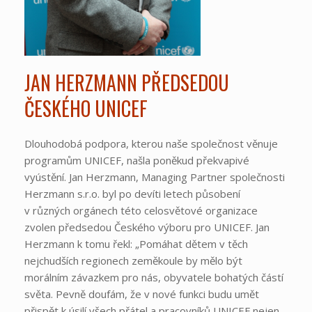
JAN HERZMANN PŘEDSEDOU
ČESKÉHO UNICEF
Dlouhodobá podpora, kterou naše společnost věnuje
programům UNICEF, našla poněkud překvapivé
vyústění. Jan Herzmann, Managing Partner společnosti
Herzmann s.r.o. byl po devíti letech působení
v různých orgánech této celosvětové organizace
zvolen předsedou Českého výboru pro UNICEF. Jan
Herzmann k tomu řekl: „Pomáhat dětem v těch
nejchudších regionech zeměkoule by mělo být
morálním závazkem pro nás, obyvatele bohatých částí
světa. Pevně doufám, že v nové funkci budu umět
přispět k úsilí všech přátel a pracovníků UNICEF nejen