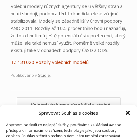
Volební modely různých agentury se u většiny stran a
hnutí shodují, podpora těchto kandidátek se zřejmě
stabilizovala. Modely se zásadně liší v úrovni podpory
ANO 2011. Rozdíly až 10,5 procentního bodu naznačují,
že toto hnutí má ještě potenciál růstu preferencí, který
může, ale také nemusí využít. Poměrně velké rozdíly
existují také v odhadech podpory ČSSD a ODS.
TZ 131020 Rozdíly volebních modelů
Publikováno v
Studie
.
Navigace příspěvku
←
Volební výzkumy: různá čísla, stejné…
Spravovat Souhlas s cookies
Abychom poskytli co nejlepší služby, používáme k ukládání a/nebo
Úspěšná prezentace společnosti
→
přístupu k informacím o zařízení, technologie jako jsou soubory
cookies. Souhlas s těmito technologiemi nám umožní zpracovávat