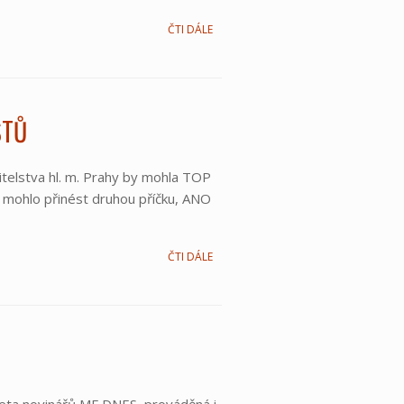
ČTI DÁLE
STŮ
itelstva hl. m. Prahy by mohla TOP
 mohlo přinést druhou příčku, ANO
ČTI DÁLE