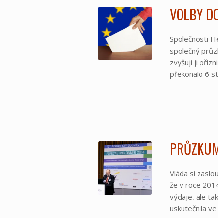
VOLBY DO
Společnosti He
společný průz
zvyšují ji pří
překonalo 6 st
PRŮZKUM
Vláda si zaslo
že v roce 2014
výdaje, ale t
uskutečnila ve