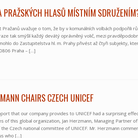
A PRAŽSKÝCH HLASŮ MÍSTNÍM SDRUŽENÍM
Pražanů uvažuje o tom, že by v komunálních volbách podpořili růz
raze tak smýšlí každý devátý oprávněný volič, mezi pravděpodobný
mohlo do Zastupitelstva hl. m. Prahy přivést až čtyři subjekty, kt
40806 Praha – […]
ZMANN CHAIRS CZECH UNICEF
ort that our company provides to UNICEF had a surprising effect. 
es of this global organization, Jan Herzmann, Managing Partner of
f the Czech national committee of UNICEF. Mr. Herzmann comment
 us who […]