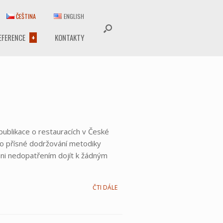
ČEŠTINA
ENGLISH
EFERENCE
KONTAKTY
publikace o restauracích v České
 o přísné dodržování metodiky
ani nedopatřením dojít k žádným
ČTI DÁLE