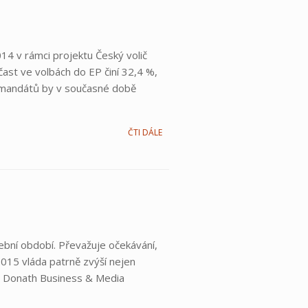
014 v rámci projektu Český volič
st ve volbách do EP činí 32,4 %,
ní mandátů by v současné době
ČTI DÁLE
lební období. Převažuje očekávání,
015 vláda patrně zvýší nejen
ra Donath Business & Media