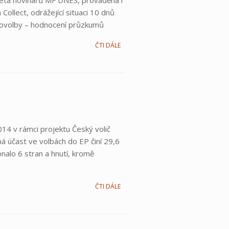
eta novinářů MF DNES, prováděná i
ollect, odrážející situaci 10 dnů
Eurovolby – hodnocení průzkumů
ČTI DÁLE
014 v rámci projektu Český volič
 účast ve volbách do EP činí 29,6
nalo 6 stran a hnutí, kromě
ČTI DÁLE