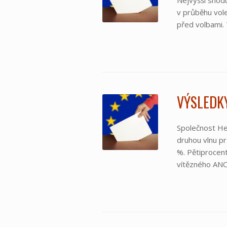
Nejvyšší shod
v průběhu vole
před volbami.
VÝSLEDKY
Společnost Her
druhou vlnu p
%. Pětiprocent
vítězného ANO