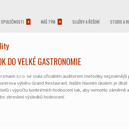
 SPOLEČNOSTI
NÁŠ TÝM
SLUŽBY A ŘEŠENÍ
STUDIE A R
lity
OK DO VELKÉ GASTRONOMIE
zmann s.r.o. se stala oficiálním auditorem metodiky nejznámější 
aurerova výběru Grand Restaurant. Naším hlavním úkolem je dbát
itelů i výpočtu konkrétních hodnocení tak, aby nemohlo záměrně 
bo zkreslení výsledků hodnocení.