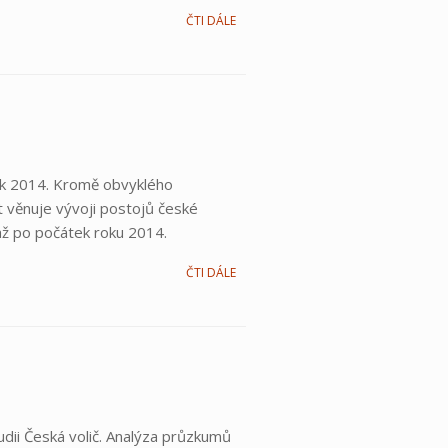
ČTI DÁLE
rok 2014. Kromě obvyklého
 věnuje vývoji postojů české
až po počátek roku 2014.
ČTI DÁLE
dii Česká volič. Analýza průzkumů