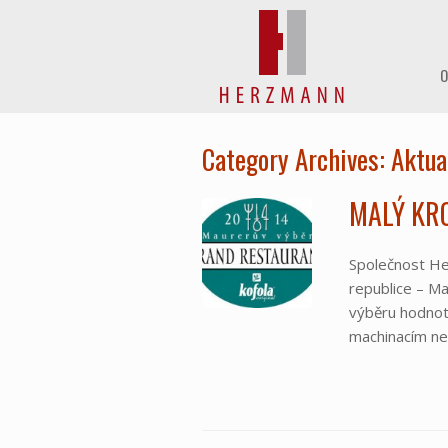
Skip
to
content
O
Category Archives:
Aktua
MALÝ KR
Společnost Her
republice – M
výběru hodnot
machinacím ne