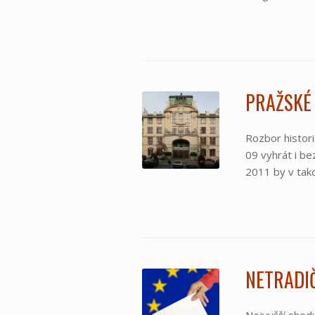
PRAŽSKÉ 
Rozbor histori
09 vyhrát i b
2011 by v tako
NETRADI