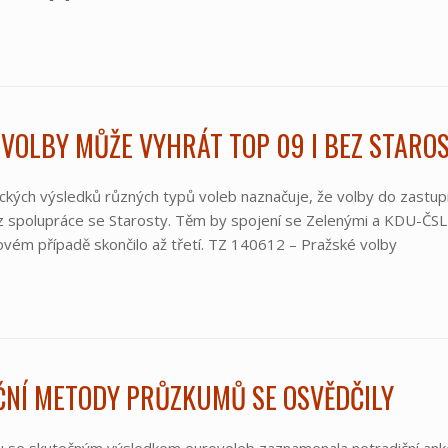
VOLBY MŮŽE VYHRÁT TOP 09 I BEZ STARO
ckých výsledků různých typů voleb naznačuje, že volby do zastup
ez spolupráce se Starosty. Těm by spojení se Zelenými a KDU-ČSL
vém případě skončilo až třetí. TZ 140612 – Pražské volby
ČNÍ METODY PRŮZKUMŮ SE OSVĚDČILY