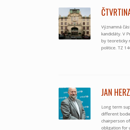
ČTVRTIN
Významná část 
kandidáty. V P
by teoreticky 
politice. TZ 1
JAN HER
Long term supp
different bodi
chairperson o
obligation for