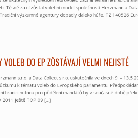
u se skutečným výsledkem eurovoleb zaznamenala netradiční ank
b. Těsně za ní zůstal volební model společností Herzmann a Data C
 Tradiční výzkumné agentury dopadly daleko hůře. TZ 140526 
 VOLEB DO EP ZŮSTÁVAJÍ VELMI NEJISTÉ
zmann s.r.o. a Data Collect s.r.o. uskutečnila ve dnech 9. – 13.5.2
růzkumu k tématu voleb do Evropského parlamentu. Předpokládaná
ní hranici nutnou pro přidělení mandátů by v současné době překo
 2011 ještě TOP 09 […]