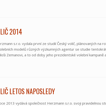
LIČ 2014
zmann s.r.o. vydala první ze studií Český volič, plánovaných na 
olebních modelů různých výzkumných agentur se studie tentokrát
iloši Zemanovi, a to od doby jeho prezidentské volební kampaně 
LIČ LETOS NAPOSLEDY
ce 2013 vydává společnost Herzmann s.r.o. svoji pravidelnou stu