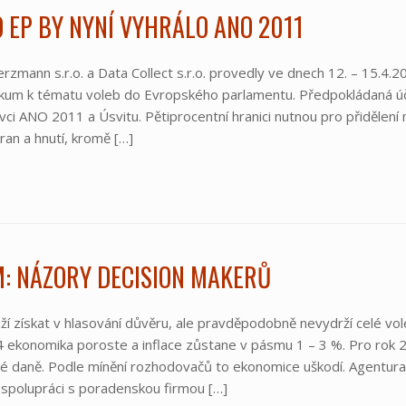
 EP BY NYNÍ VYHRÁLO ANO 2011
rzmann s.r.o. a Data Collect s.r.o. provedly ve dnech 12. – 15.4.2
kum k tématu voleb do Evropského parlamentu. Předpokládaná úča
znivci ANO 2011 a Úsvitu. Pětiprocentní hranici nutnou pro přiděle
ran a hnutí, kromě […]
: NÁZORY DECISION MAKERŮ
uží získat v hlasování důvěru, ale pravděpodobně nevydrží celé vo
 ekonomika poroste a inflace zůstane v pásmu 1 – 3 %. Pro rok 2
aké daně. Podle mínění rozhodovačů to ekonomice uškodí. Agentu
 spolupráci s poradenskou firmou […]