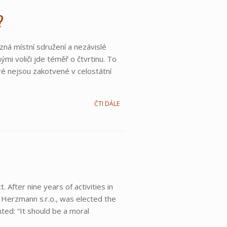
?
ná místní sdružení a nezávislé
mi voliči jde téměř o čtvrtinu. To
eré nejsou zakotvené v celostátní
ČTI DÁLE
After nine years of activities in
 Herzmann s.r.o., was elected the
ed: “It should be a moral